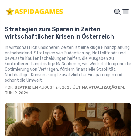
Strategien zum Sparen in Zeiten
wirtschaftlicher Krisen in Österreich
In wirtschaftlich unsicheren Zeiten ist eine kluge Finanzplanung
entscheidend. Strategien wie Budgetierung, Notfallfonds und
bewusste Kaufentscheidungen helfen, die Ausgaben zu
kontrollieren. Langfristige Maßnahmen, wie Weiterbildung und die
Optimierung von Verträgen, fördern finanzielle Stabilität.
Nachhaltiger Konsum sorgt zusätzlich für Einsparungen und
schont die Umwelt.
POR:
BEATRIZ
EM AUGUST 24, 2025
ÚLTIMA ATUALIZAÇÃO EM:
JUNI 9, 2026