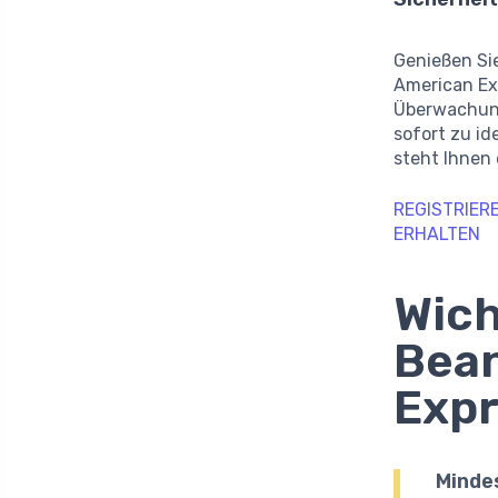
Genießen Si
American Ex
Überwachung
sofort zu id
steht Ihnen 
REGISTRIER
ERHALTEN
Wich
Bean
Expr
Mindes