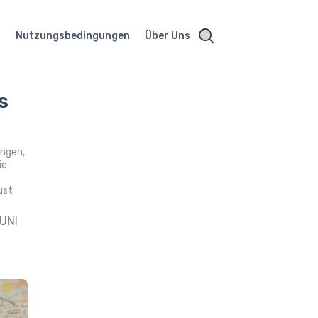
t
Nutzungsbedingungen
Über Uns
s
ungen,
ie
ust
UNI