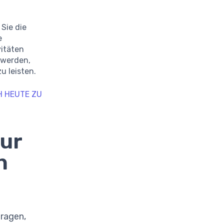
Sie die
e
itäten
n werden,
u leisten.
H HEUTE ZU
ur
n
ragen,