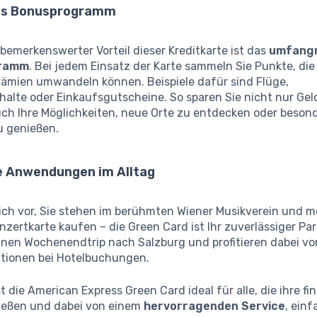
es Bonusprogramm
 bemerkenswerter Vorteil dieser Kreditkarte ist das
umfangr
ramm
. Bei jedem Einsatz der Karte sammeln Sie Punkte, die
Prämien umwandeln können. Beispiele dafür sind Flüge,
halte oder Einkaufsgutscheine. So sparen Sie nicht nur Gel
uch Ihre Möglichkeiten, neue Orte zu entdecken oder beson
u genießen.
e Anwendungen im Alltag
sich vor, Sie stehen im berühmten Wiener Musikverein und 
zertkarte kaufen – die Green Card ist Ihr zuverlässiger Par
einen Wochenendtrip nach Salzburg und profitieren dabei vo
tionen bei Hotelbuchungen.
t die American Express Green Card ideal für alle, die ihre fin
nießen und dabei von einem
hervorragenden Service
, ein