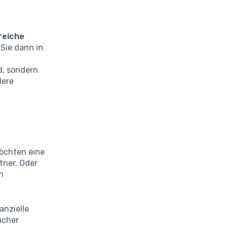
eiche
 Sie dann in
d, sondern
dere
möchten eine
tner. Oder
n
anzielle
facher