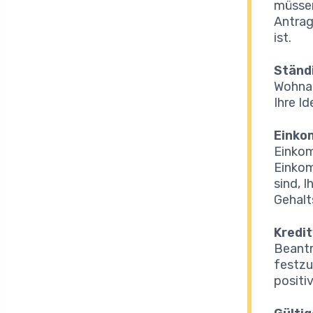
müssen
Antrag
ist.
Ständ
Wohnad
Ihre I
Einko
Einkom
Einkom
sind, 
Gehalt
Kredit
Beantr
festzu
positi