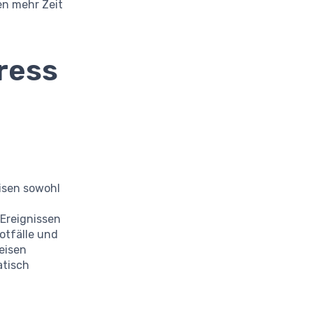
en mehr Zeit
ress
eisen sowohl
 Ereignissen
otfälle und
eisen
atisch