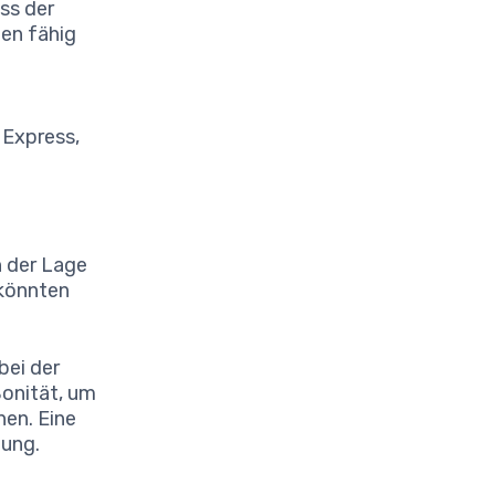
ass der
gen fähig
e
 Express,
n der Lage
 könnten
bei der
Bonität, um
nen. Eine
gung.