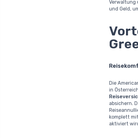
Verwaltung u
und Geld, u
Vort
Gree
Reisekomf
Die American
in Österreic
Reiseversi
absichern. 
Reiseannulli
komplett mi
aktiviert wir