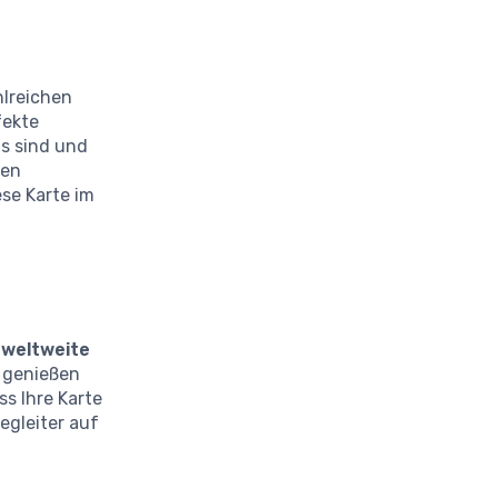
hlreichen
fekte
gs sind und
ten
ese Karte im
e
weltweite
e genießen
ss Ihre Karte
egleiter auf