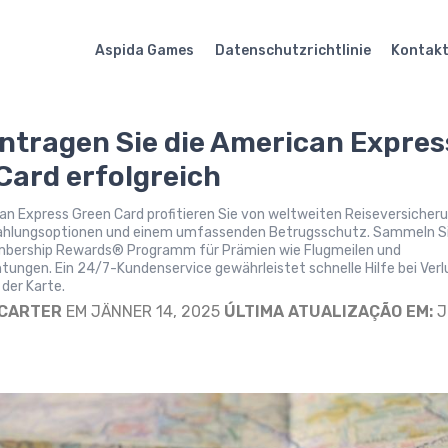
Aspida Games
Datenschutzrichtlinie
Kontak
ntragen Sie die American Expres
Card erfolgreich
an Express Green Card profitieren Sie von weltweiten Reiseversicher
zahlungsoptionen und einem umfassenden Betrugsschutz. Sammeln S
bership Rewards® Programm für Prämien wie Flugmeilen und
ungen. Ein 24/7-Kundenservice gewährleistet schnelle Hilfe bei Verl
 der Karte.
 CARTER
EM JÄNNER 14, 2025
ÚLTIMA ATUALIZAÇÃO EM:
J