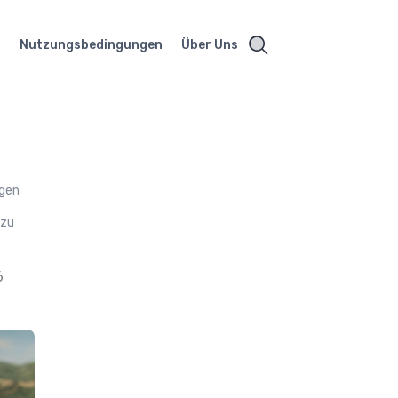
t
Nutzungsbedingungen
Über Uns
e
igen
 zu
6