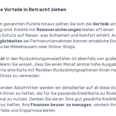
e Vorteile in Betracht ziehen
n genannten Punkte hinaus sollten Sie sich die
Vorteile
ans
g sind. Kredite mit
Reiseversicherungen
bieten oft einen
n Schutz auf Reisen, was Sicherheit und Komfort erhöht. A
lichkeiten
bei Partnerunternehmen können erhebliche Ei
wa bei Möbelhäusern oder Online-Shops.
tät
in den Rückzahlungsmodalitäten ist ebenfalls von große
Wenn Sie wissen, dass Sie einen Monat einmal hohe Ausga
nte eine Karte mit flexiblen Rückzahlungsoptionen Ihnen he
 Stress zu vermeiden.
nden Abschnitten werden wir detaillierter auf all diese A
 Ihnen zu helfen, die für Sie passende Kreditkarte zu find
imal zu nutzen. Denken Sie daran: Eine gut gewählte Kredit
nur helfen, Ihre
Finanzen besser zu managen
, sondern I
rteile und Ersparnisse bieten.