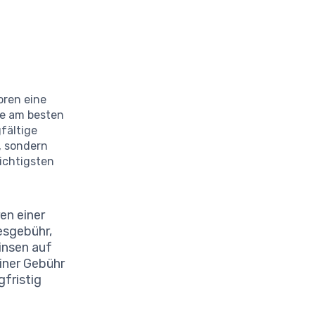
oren eine
ie am besten
gfältige
, sondern
ichtigsten
en einer
esgebühr,
insen auf
iner Gebühr
gfristig