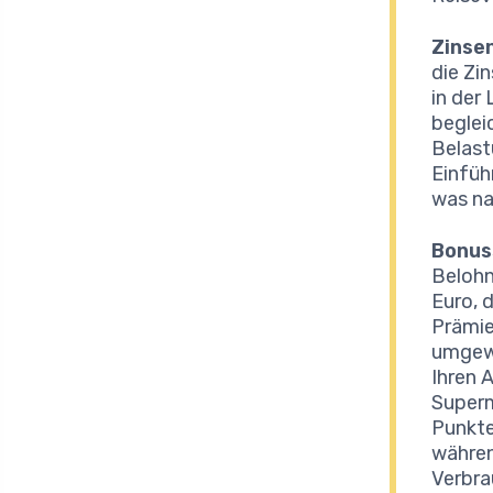
Zinse
die Zi
in der
beglei
Belast
Einfüh
was na
Bonus
Belohn
Euro, 
Prämie
umgewa
Ihren 
Superm
Punkte
währen
Verbra