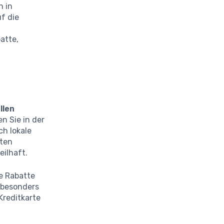
n in
uf die
atte,
llen
n Sie in der
ch lokale
uten
ilhaft.
le Rabatte
 besonders
Kreditkarte