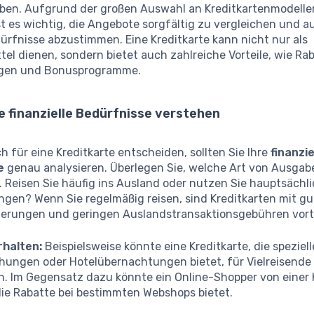
ben. Aufgrund der großen Auswahl an Kreditkartenmodelle
st es wichtig, die Angebote sorgfältig zu vergleichen und a
ürfnisse abzustimmen. Eine Kreditkarte kann nicht nur als
el dienen, sondern bietet auch zahlreiche Vorteile, wie Rab
ngen und Bonusprogramme.
le finanzielle Bedürfnisse verstehen
ch für eine Kreditkarte entscheiden, sollten Sie Ihre
finanzie
e
genau analysieren. Überlegen Sie, welche Art von Ausgabe
 Reisen Sie häufig ins Ausland oder nutzen Sie hauptsächli
ngen? Wenn Sie regelmäßig reisen, sind Kreditkarten mit g
herungen und geringen Auslandstransaktionsgebühren vorte
halten:
Beispielsweise könnte eine Kreditkarte, die speziel
hungen oder Hotelübernachtungen bietet, für Vielreisende
in. Im Gegensatz dazu könnte ein Online-Shopper von einer 
 die Rabatte bei bestimmten Webshops bietet.