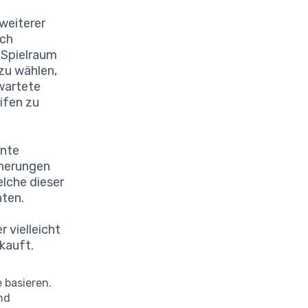
weiterer
ich
n Spielraum
zu wählen,
wartete
ifen zu
ante
cherungen
elche dieser
nten.
 vielleicht
nkauft.
 basieren.
nd