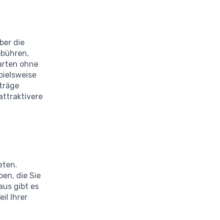
ber die
ebühren,
karten ohne
pielsweise
träge
attraktivere
eten.
en, die Sie
aus gibt es
il Ihrer