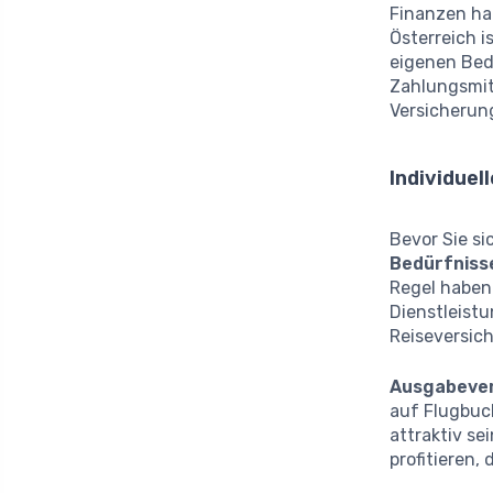
Finanzen ha
Österreich i
eigenen Bed
Zahlungsmitt
Versicheru
Individuel
Bevor Sie si
Bedürfniss
Regel haben.
Dienstleistu
Reiseversic
Ausgabever
auf Flugbuc
attraktiv se
profitieren,