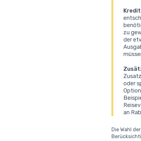
Kredi
entsche
benöti
zu gew
der et
Ausgab
müsse
Zusät
Zusatz
oder s
Option
Beispi
Reisev
an Rab
Die Wahl der
Berücksicht