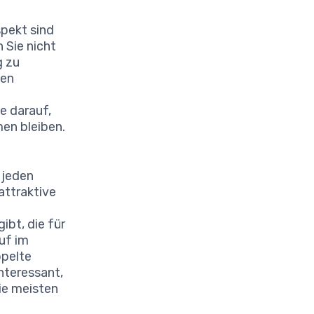
spekt sind
 Sie nicht
g zu
len
e darauf,
men bleiben.
 jeden
attraktive
ibt, die für
uf im
ppelte
nteressant,
die meisten