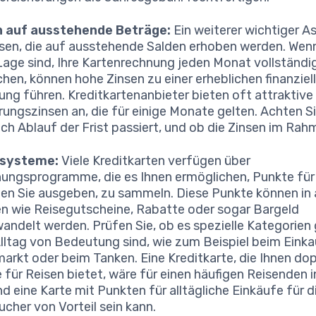
n auf ausstehende Beträge:
Ein weiterer wichtiger A
nsen, die auf ausstehende Salden erhoben werden. Wenn
 Lage sind, Ihre Kartenrechnung jeden Monat vollständi
chen, können hohe Zinsen zu einer erheblichen finanziel
ung führen. Kreditkartenanbieter bieten oft attraktive
rungszinsen an, die für einige Monate gelten. Achten Si
ch Ablauf der Frist passiert, und ob die Zinsen im Rah
systeme:
Viele Kreditkarten verfügen über
ungsprogramme, die es Ihnen ermöglichen, Punkte für
den Sie ausgeben, zu sammeln. Diese Punkte können in 
n wie Reisegutscheine, Rabatte oder sogar Bargeld
ndelt werden. Prüfen Sie, ob es spezielle Kategorien g
Alltag von Bedeutung sind, wie zum Beispiel beim Einka
arkt oder beim Tanken. Eine Kreditkarte, die Ihnen do
 für Reisen bietet, wäre für einen häufigen Reisenden i
d eine Karte mit Punkten für alltägliche Einkäufe für 
ucher von Vorteil sein kann.