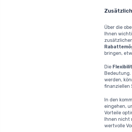
Zusätzlich
Über die obe
Ihnen wichti
zusätzliche
Rabattemög
bringen, et
Die
Flexibili
Bedeutung. 
werden, kön
finanziellen
In den komme
eingehen, um
Vorteile opt
Ihnen nicht 
wertvolle Vo