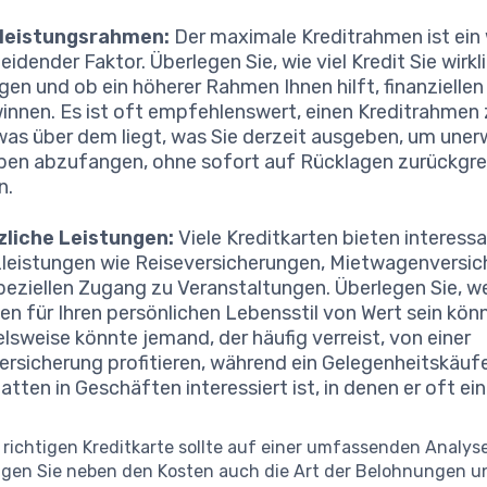
tleistungsrahmen:
Der maximale Kreditrahmen ist ein 
idender Faktor. Überlegen Sie, wie viel Kredit Sie wirkl
gen und ob ein höherer Rahmen Ihnen hilft, finanzielle
innen. Es ist oft empfehlenswert, einen Kreditrahmen 
was über dem liegt, was Sie derzeit ausgeben, um uner
en abzufangen, ohne sofort auf Rücklagen zurückgre
n.
zliche Leistungen:
Viele Kreditkarten bieten interess
leistungen wie Reiseversicherungen, Mietwagenversi
peziellen Zugang zu Veranstaltungen. Überlegen Sie, w
en für Ihren persönlichen Lebensstil von Wert sein kön
elsweise könnte jemand, der häufig verreist, von einer
ersicherung profitieren, während ein Gelegenheitskäufer
atten in Geschäften interessiert ist, in denen er oft ei
 richtigen Kreditkarte sollte auf einer umfassenden Analyse
igen Sie neben den Kosten auch die Art der Belohnungen u