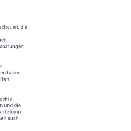
chauen, die
uch
nsparungen
r
ben haben
lfen,
spekte
en und die
karte kann
hnen auch