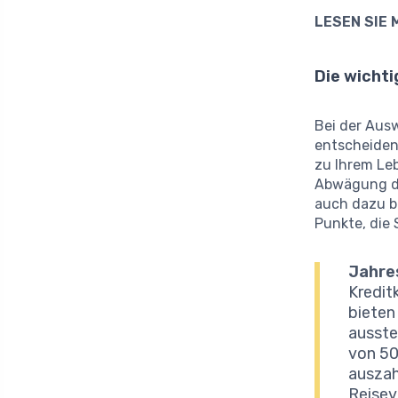
LESEN SIE 
Die wichti
Bei der Ausw
entscheidend
zu Ihrem Leb
Abwägung die
auch dazu b
Punkte, die 
Jahre
Kredit
bieten
ausste
von 50
auszah
Reisev