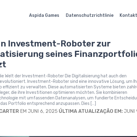
Aspida Games
Datenschutzrichtlinie
Kontak
n Investment-Roboter zur
tisierung seines Finanzportfoli
zt
die Welt der Investment-Roboter Die Digitalisierung hat auch den
evolutioniert. Investment-Roboter sind eine innovative Lösung, um Ih
o effizient zu verwalten. Diese automatisierten Systeme bieten zahl
nleger, die ihre Investitionen optimieren möchten. Sie kombinieren
hnologie mit umfassenden Datenanalysen, um fundierte Entscheid
 das Portfolio entsprechend anzupassen. Dies […]
 CARTER
EM JUNI 6, 2025
ÚLTIMA ATUALIZAÇÃO EM:
JUNI 