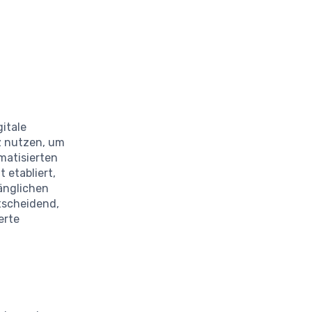
itale
nz nutzen, um
matisierten
 etabliert,
änglichen
tscheidend,
erte