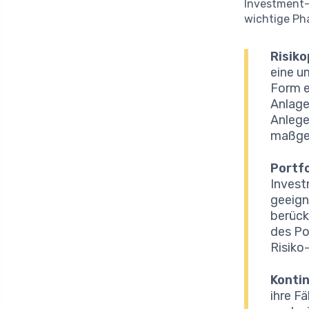
Investment-
wichtige Ph
Risiko
eine u
Form e
Anlage
Anlege
maßges
Portfo
Invest
geeign
berück
des Po
Risiko
Kontin
ihre F