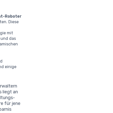
nt-Roboter
ten. Diese
e
gie mit
 und das
namischen
nd
nd einige
rwaltern
 liegt an
ltungs-
e für jene
parnis