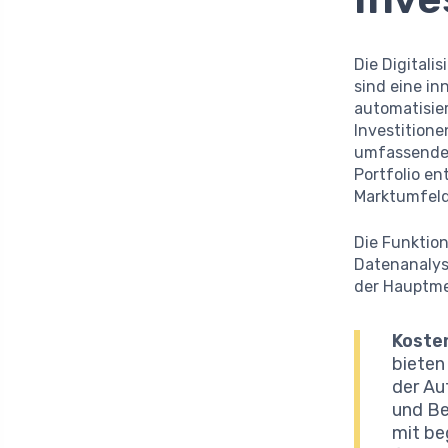
Die Digitali
sind eine in
automatisier
Investition
umfassenden
Portfolio e
Marktumfeld
Die Funktio
Datenanalyse
der Hauptme
Kosten
bieten
der Au
und Be
mit be