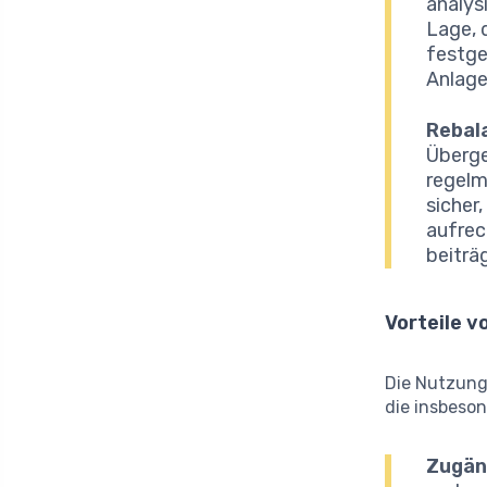
analys
Lage, 
festge
Anlage
Rebal
Überge
regelm
sicher
aufrec
beiträ
Vorteile v
Die Nutzung 
die insbeson
Zugäng