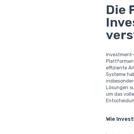
Die 
Inv
ver
Investment-R
Plattformen,
effiziente 
Systeme hab
insbesonder
Lösungen su
um das voll
Entscheidun
Wie Inves