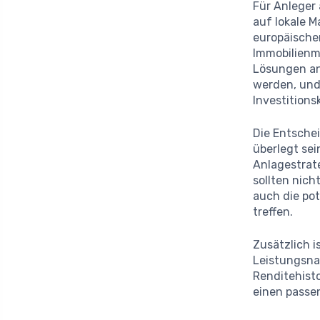
Für Anleger 
auf lokale 
europäische
Immobilienm
Lösungen an
werden, und 
Investitions
Die Entsche
überlegt sei
Anlagestrate
sollten nich
auch die po
treffen.
Zusätzlich i
Leistungsna
Renditehist
einen passe