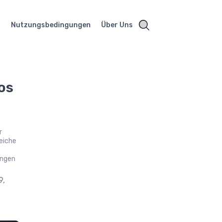
t
Nutzungsbedingungen
Über Uns
os
r
reiche
ungen
9,