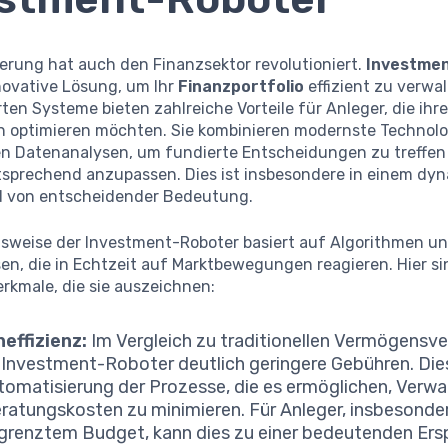
sierung hat auch den Finanzsektor revolutioniert.
Investme
novative Lösung, um Ihr
Finanzportfolio
effizient zu verwal
ten Systeme bieten zahlreiche Vorteile für Anleger, die ihr
en optimieren möchten. Sie kombinieren modernste Technolo
 Datenanalysen, um fundierte Entscheidungen zu treffen
ntsprechend anzupassen. Dies ist insbesondere in einem dy
 von entscheidender Bedeutung.
nsweise der Investment-Roboter basiert auf Algorithmen u
n, die in Echtzeit auf Marktbewegungen reagieren. Hier si
rkmale, die sie auszeichnen:
effizienz:
Im Vergleich zu traditionellen Vermögensve
 Investment-Roboter deutlich geringere Gebühren. Dies
tomatisierung der Prozesse, die es ermöglichen, Verwa
ratungskosten zu minimieren. Für Anleger, insbesonder
grenztem Budget, kann dies zu einer bedeutenden Ers