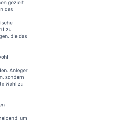
nen gezielt
en des
fische
ht zu
gen, die das
wohl
len. Anleger
en, sondern
te Wahl zu
ren
cheidend, um