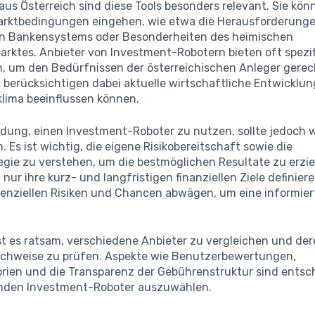
aus Österreich sind diese Tools besonders relevant. Sie kön
Marktbedingungen eingehen, wie etwa die Herausforderung
n Bankensystems oder Besonderheiten des heimischen
arktes. Anbieter von Investment-Robotern bieten oft spezi
, um den Bedürfnissen der österreichischen Anleger gerec
berücksichtigen dabei aktuelle wirtschaftliche Entwicklun
klima beeinflussen können.
idung, einen Investment-Roboter zu nutzen, sollte jedoch 
n. Es ist wichtig, die eigene Risikobereitschaft sowie die
gie zu verstehen, um die bestmöglichen Resultate zu erzie
t nur ihre kurz- und langfristigen finanziellen Ziele definier
tenziellen Risiken und Chancen abwägen, um eine informier
st es ratsam, verschiedene Anbieter zu vergleichen und de
chweise zu prüfen. Aspekte wie Benutzerbewertungen,
orien und die Transparenz der Gebührenstruktur sind ents
nden Investment-Roboter auszuwählen.