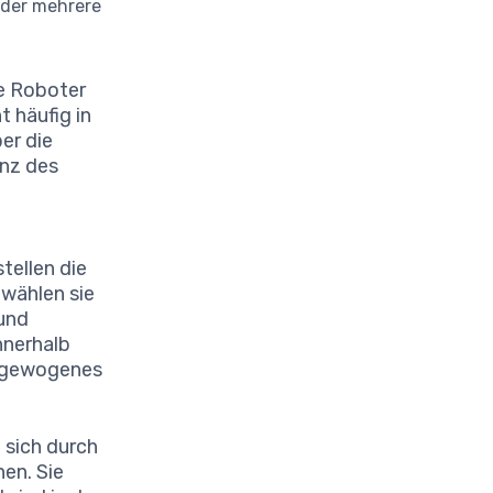
 der mehrere
e Roboter
t häufig in
er die
anz des
tellen die
 wählen sie
 und
nnerhalb
usgewogenes
sich durch
en. Sie