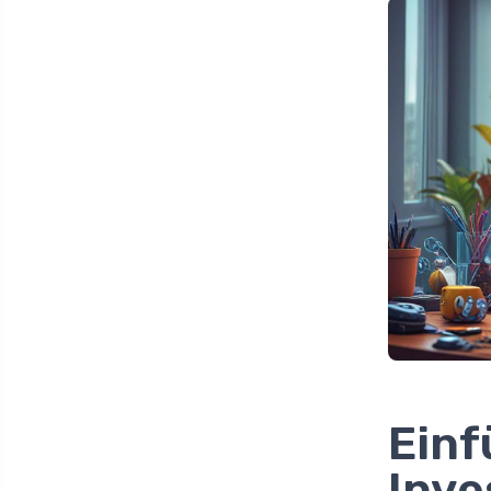
Einf
Inv