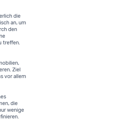
rlich die
isch an, um
rch den
ene
 treffen.
mobilien,
eren. Ziel
as vor allem
nes
men, die
nur wenige
inieren.