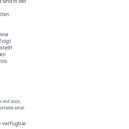
 sind in der
hten
eine
folgt
stellt
sen
kos
 mit sich,
rteile sind:
e verfügbar