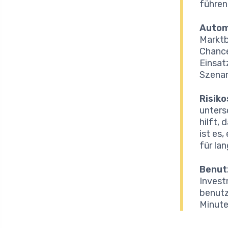
führen
Autom
Marktb
Chance
Einsat
Szenar
Risik
unters
hilft, 
ist es
für la
Benut
Invest
benutz
Minute