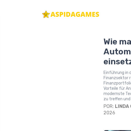
Wie ma
Automa
einset
Einführung in 
Finanzsektor r
Finanzportfoli
Vorteile für A
modernste Tec
zu treffen und
POR:
LINDA
2026