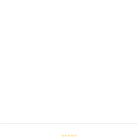
⭐⭐⭐⭐⭐